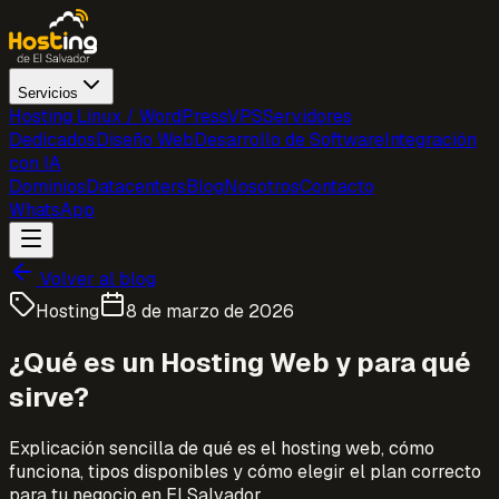
Servicios
Hosting Linux / WordPress
VPS
Servidores
Dedicados
Diseño Web
Desarrollo de Software
Integración
con IA
Dominios
Datacenters
Blog
Nosotros
Contacto
WhatsApp
Volver al blog
Hosting
8 de marzo de 2026
¿Qué es un Hosting Web y para qué
sirve?
Explicación sencilla de qué es el hosting web, cómo
funciona, tipos disponibles y cómo elegir el plan correcto
para tu negocio en El Salvador.