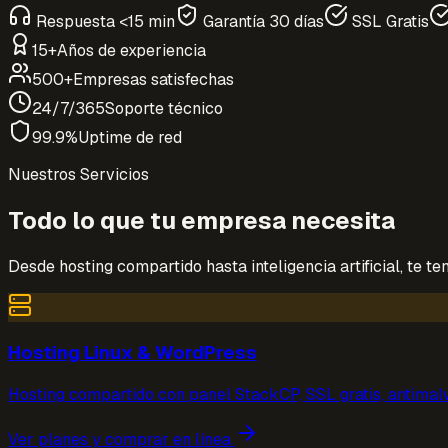
Respuesta <15 min
Garantía 30 días
SSL Gratis
15+
Años de experiencia
500+
Empresas satisfechas
24/7/365
Soporte técnico
99.9%
Uptime de red
Nuestros Servicios
Todo lo que tu empresa necesita
Desde hosting compartido hasta inteligencia artificial, te t
Hosting Linux & WordPress
Hosting compartido con panel StackCP, SSL gratis, antimal
Ver planes y comprar en línea