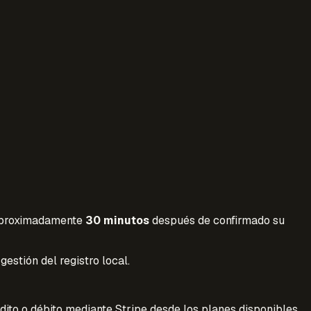
n aproximadamente
30 minutos
después de confirmado su
estión del registro local.
ito o débito mediante Stripe desde los planes disponibles