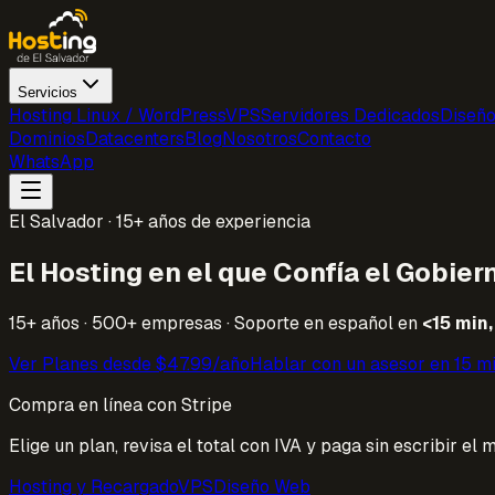
Servicios
Hosting Linux / WordPress
VPS
Servidores Dedicados
Diseñ
Dominios
Datacenters
Blog
Nosotros
Contacto
WhatsApp
El Salvador · 15+ años de experiencia
El Hosting en el que Confía el
Gobiern
15+ años · 500+ empresas · Soporte en español en
<15 min
Ver Planes desde $47.99/año
Hablar con un asesor en 15 m
Compra en línea con Stripe
Elige un plan, revisa el total con IVA y paga sin escribir el
Hosting y Recargado
VPS
Diseño Web