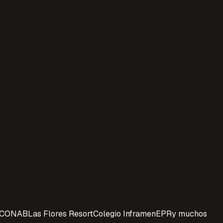
CONAB
Las Flores Resort
Colegio Inframen
EPR
y muchos