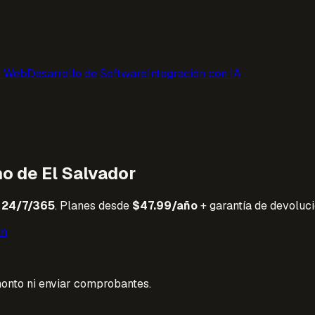
o Web
Desarrollo de Software
Integración con IA
o de El Salvador
, 24/7/365
. Planes desde
$47.99/año
+ garantía de devoluci
in
 monto ni enviar comprobantes.