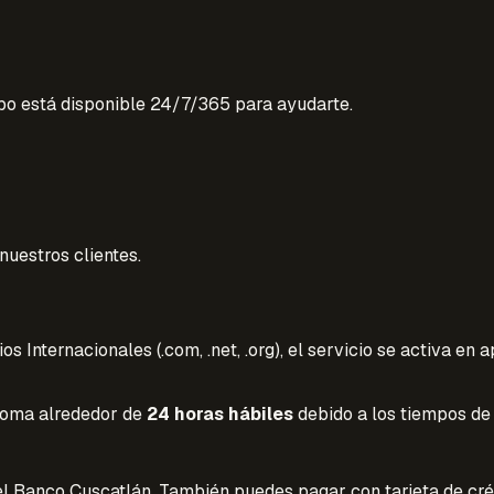
po está disponible 24/7/365 para ayudarte.
uestros clientes.
os Internacionales (.com, .net, .org), el servicio se activa e
o toma alrededor de
24 horas hábiles
debido a los tiempos de g
l Banco Cuscatlán. También puedes pagar con tarjeta de créd